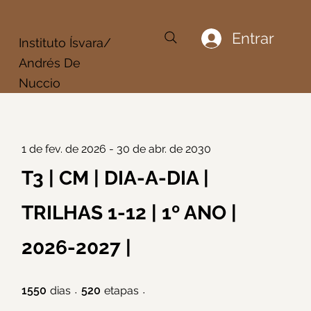
Entrar
Instituto Ísvara/
Andrés De
Nuccio
1 de fev. de 2026 - 30 de abr. de 2030
T3 | CM | DIA-A-DIA |
TRILHAS 1-12 | 1º ANO |
2026-2027 |
1550 dias
520 etapas
1550
dias
520
etapas