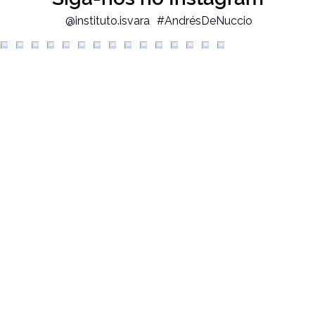
@instituto.isvara
#AndrésDeNuccio