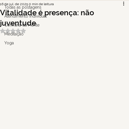
16 de jul. de 2025
0 min de leitura
Todas as postagens
Vitalidade é presença: não
Atendimento Individual
juventude
Confraria da Mente
Avaliado com NaN de 5 estrelas.
Meditação
Yoga