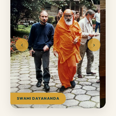
‹
›
SWAMI DAYANANDA