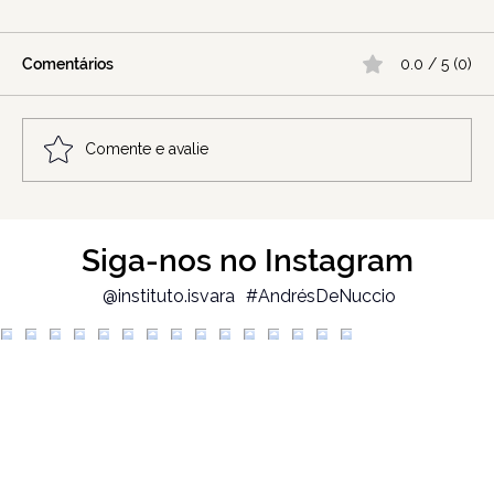
Comentários
0.0 / 5 (0)
Comente e avalie
A disciplina que liberta: quando mudar
Siga-nos no Instagram
hábitos revela o que nunca muda em
nós
@instituto.isvara
#AndrésDeNuccio