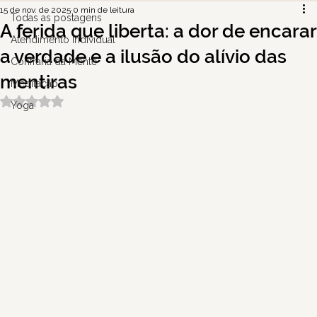
15 de nov. de 2025
0 min de leitura
Todas as postagens
A ferida que liberta: a dor de encarar
Atendimento Individual
a verdade e a ilusão do alívio das
Confraria da Mente
mentiras
Meditação
Avaliado com NaN de 5 estrelas.
Yoga