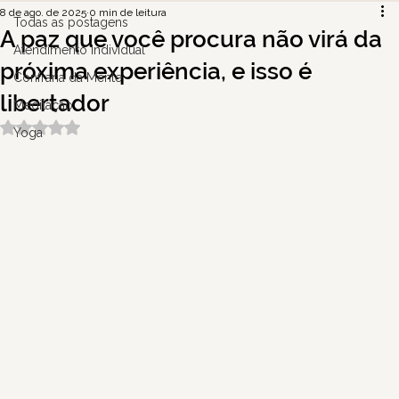
8 de ago. de 2025
0 min de leitura
Todas as postagens
A paz que você procura não virá da
Atendimento Individual
próxima experiência, e isso é
Confraria da Mente
libertador
Meditação
Avaliado com NaN de 5 estrelas.
Yoga