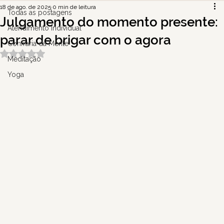
18 de ago. de 2025
0 min de leitura
Todas as postagens
Julgamento do momento presente:
Atendimento Individual
parar de brigar com o agora
Confraria da Mente
Avaliado com NaN de 5 estrelas.
Meditação
Yoga