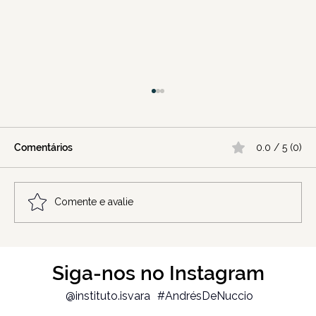
Comentários
0.0 / 5 (0)
Comente e avalie
Você se sente invisível, mesmo se
Siga-nos no Instagram
esforçando?
@instituto.isvara
#AndrésDeNuccio