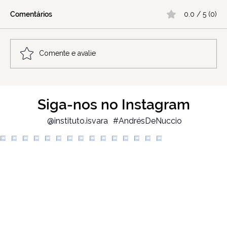
Comentários
0.0 / 5 (0)
Comente e avalie
O que costuma acontecer nas primeiras
Siga-nos no Instagram
sessões
@instituto.isvara
#AndrésDeNuccio