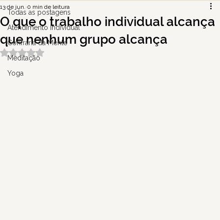
13 de jun.
0 min de leitura
Todas as postagens
O que o trabalho individual alcança
Atendimento Individual
que nenhum grupo alcança
Confraria da Mente
Avaliado com NaN de 5 estrelas.
Meditação
Yoga