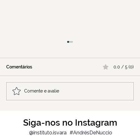
Comentários
0.0 / 5 (0)
Comente e avalie
O momento em que você descobre que
Siga-nos no Instagram
não se conhecia tanto.
Autoconhecimento
@instituto.isvara
#AndrésDeNuccio