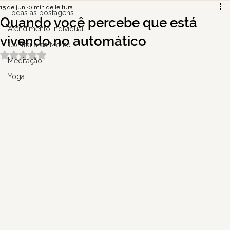
15 de jun.
0 min de leitura
Todas as postagens
Quando você percebe que está
Atendimento Individual
vivendo no automático
Confraria da Mente
Avaliado com NaN de 5 estrelas.
Meditação
Yoga