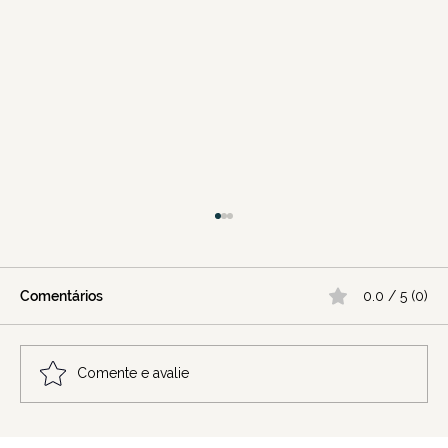
Comentários
0.0 / 5 (0)
Comente e avalie
Vitalidade é presença: não juventude