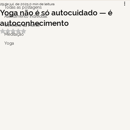
29 de jul. de 2025
0 min de leitura
Todas as postagens
Yoga não é só autocuidado — é
Atendimento Individual
autoconhecimento
Confraria da Mente
Avaliado com NaN de 5 estrelas.
Meditação
Yoga