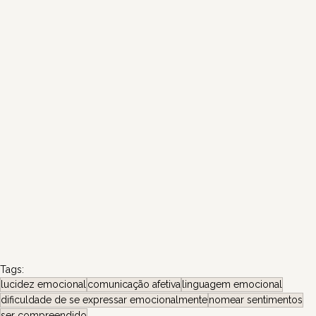
Tags:
lucidez emocional
comunicação afetiva
linguagem emocional
dificuldade de se expressar emocionalmente
nomear sentimentos
ser compreendido