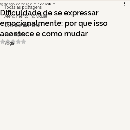
19 de ago. de 2025
0 min de leitura
Todas as postagens
Dificuldade de se expressar
Atendimento Individual
emocionalmente: por que isso
Confraria da Mente
acontece e como mudar
Meditação
Avaliado com NaN de 5 estrelas.
Yoga