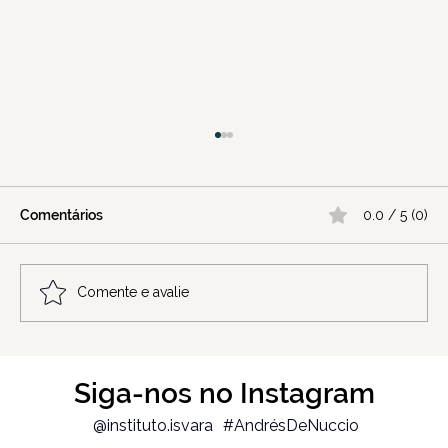
Comentários
0.0 / 5 (0)
Comente e avalie
Confusão mental por excesso de
Siga-nos no Instagram
informação: recuperar a clareza
@instituto.isvara
#AndrésDeNuccio