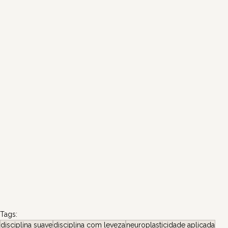
Tags:
disciplina suave
disciplina com leveza
neuroplasticidade aplicada