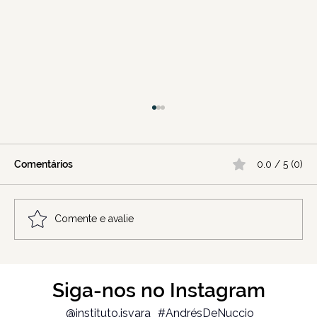
Comentários
0.0 / 5 (0)
Comente e avalie
Você reage ou responde? Como
Siga-nos no Instagram
responder em vez de reagir
@instituto.isvara
#AndrésDeNuccio