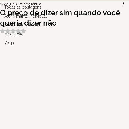
12 de jun.
0 min de leitura
Todas as postagens
O preço de dizer sim quando você
Atendimento Individual
queria dizer não
Confraria da Mente
Avaliado com NaN de 5 estrelas.
Meditação
Yoga