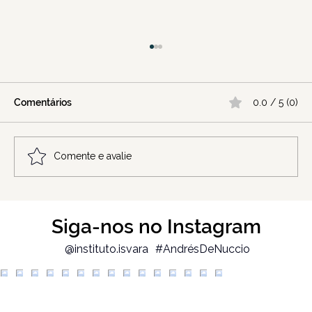
Comentários
0.0 / 5 (0)
Comente e avalie
O momento em que você descobre que
Siga-nos no Instagram
não se conhecia tanto.
Autoconhecimento
@instituto.isvara
#AndrésDeNuccio