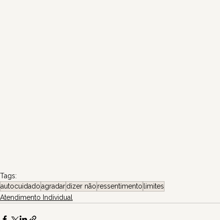
Tags:
autocuidado
agradar
dizer não
ressentimento
limites
Atendimento Individual